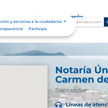
ue les aplique de interés.
ción y servicios a la ciudadanía
ansparencia
Participa
Notaría Ún
Carmen de
Santander
Líneas de atenc
