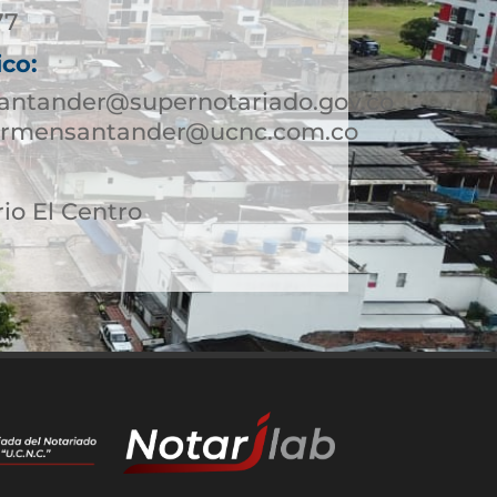
77
ico:
antander@supernotariado.gov.co
carmensantander@ucnc.com.co
rio El Centro