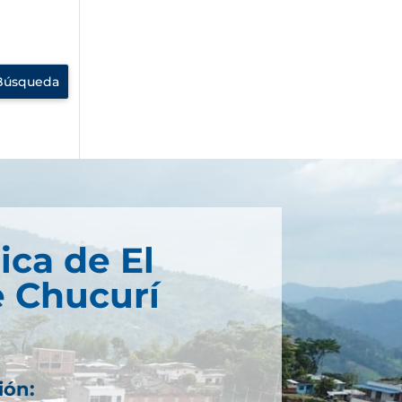
ica de El
 Chucurí
ión: