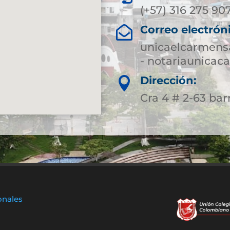
(+57) 316 275 90
Correo electrón

unicaelcarmens
- notariaunica
Dirección:

Cra 4 # 2-63 bar
onales