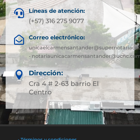
Líneas de atención:

(+57) 316 275 9077
Correo electrónico:

unicaelcarmensantander@supernotariado.
- notariaunicacarmensantander@ucnc.com
Dirección:

Cra 4 # 2-63 barrio El
Centro
• Términos y condiciones