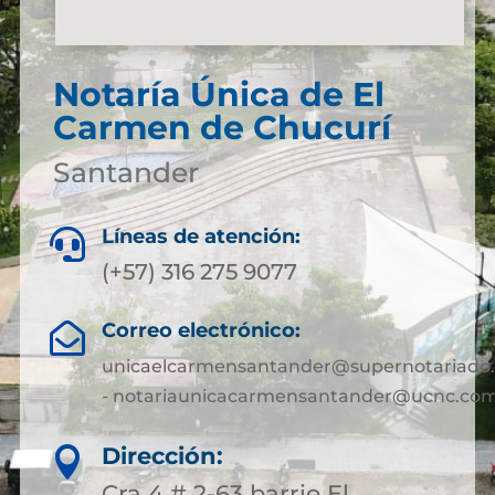
Notaría Única de El
Carmen de Chucurí
Santander
Líneas de atención:

(+57) 316 275 9077
Correo electrónico:

unicaelcarmensantander@supernotariado.
- notariaunicacarmensantander@ucnc.com
Dirección:

Cra 4 # 2-63 barrio El