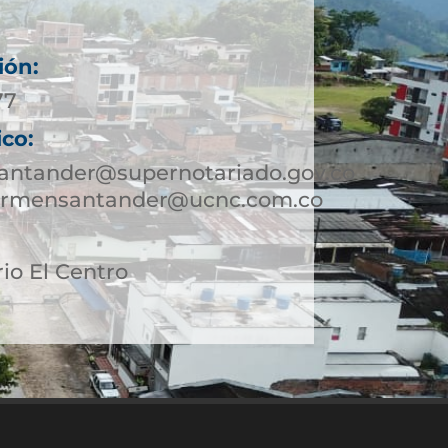
ión:
77
ico:
antander@supernotariado.gov.co
carmensantander@ucnc.com.co
rio El Centro