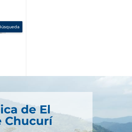
 en
ica de El
 Chucurí