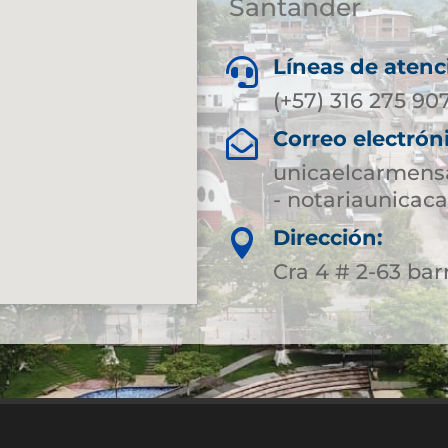
Santander
Líneas de atenc

(+57) 316 275 90
Correo electrón

unicaelcarmens
- notariaunica
Dirección:

Cra 4 # 2-63 bar