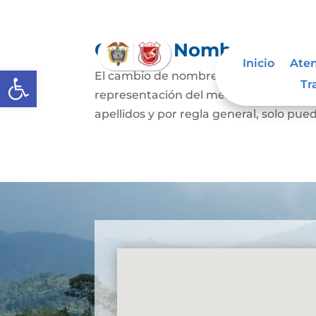
Cambio Nombre
Inicio
Aten
Abrir barra de herramientas
El cambio de nombre lo podrá hacer l
Tr
representación del menor de edad, par
apellidos y por regla general, solo pued