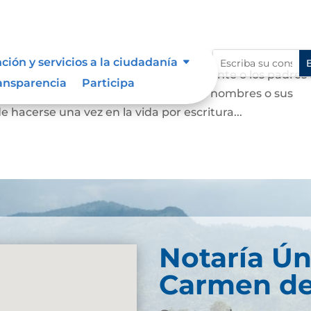
ción y servicios a la ciudadanía
a persona mayor de edad voluntariamente o los padres
ansparencia
Participa
a suprimir, adicionar o modificar sus nombres o sus
e hacerse una vez en la vida por escritura...
Notaría Ún
Carmen de