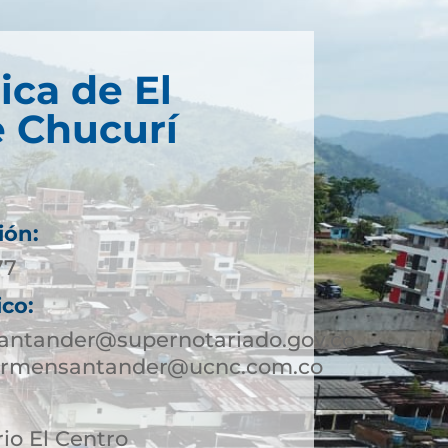
ica de El
 Chucurí
ión:
77
ico:
antander@supernotariado.gov.co
carmensantander@ucnc.com.co
rio El Centro