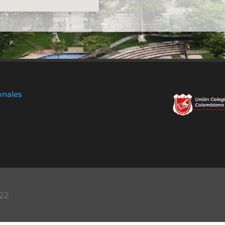
onales
22