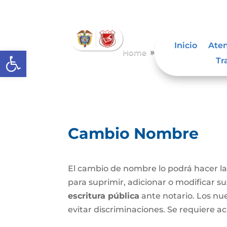
Inicio
Aten
Abrir barra de herramientas
Home
Cambio de Nomb
9
Tr
Cambio Nombre
El cambio de nombre lo podrá hacer l
para suprimir, adicionar o modificar s
escritura pública
ante notario. Los nu
evitar discriminaciones. Se requiere ac