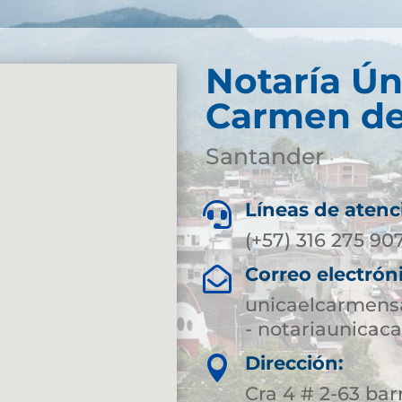
Notaría Ún
Carmen de
Santander
Líneas de atenc

(+57) 316 275 90
Correo electrón

unicaelcarmens
- notariaunica
Dirección:

Cra 4 # 2-63 bar