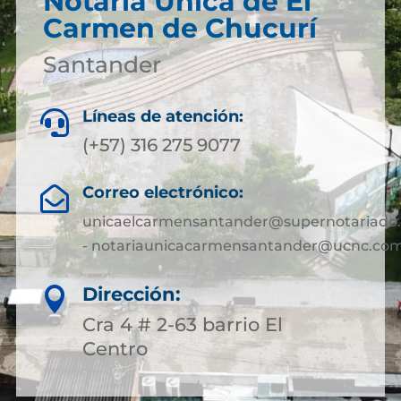
Notaría Única de El
Carmen de Chucurí
Santander
Líneas de atención:

(+57) 316 275 9077
Correo electrónico:

unicaelcarmensantander@supernotariado.
- notariaunicacarmensantander@ucnc.com
Dirección:

Cra 4 # 2-63 barrio El
Centro