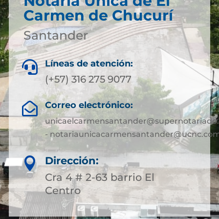
Notaría Única de El
Carmen de Chucurí
Santander
Líneas de atención:

(+57) 316 275 9077
Correo electrónico:

unicaelcarmensantander@supernotariado.
- notariaunicacarmensantander@ucnc.com
Dirección:

Cra 4 # 2-63 barrio El
Centro