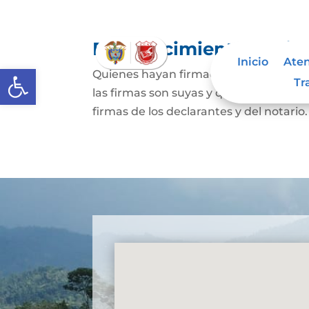
Reconocimiento de fir
Inicio
Aten
Abrir barra de herramientas
Quienes hayan firmado un documento p
Tr
las firmas son suyas y que el contenid
firmas de los declarantes y del notario.