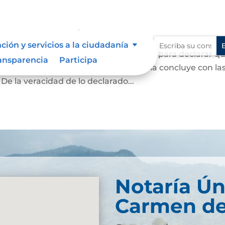
ma y contenido
ción y servicios a la ciudadanía
rivado podrán acudir ante el notario para declarar q
ansparencia
Participa
o del documento es cierto. La diligencia concluye con la
 De la veracidad de lo declarado...
Notaría Ún
Carmen de