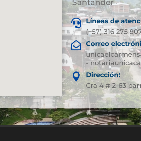
Santander
Líneas de atenc

(+57) 316 275 90
Correo electrón

unicaelcarmens
- notariaunica
Dirección:

Cra 4 # 2-63 bar