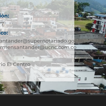
ión:
77
ico:
antander@supernotariado.gov.co
carmensantander@ucnc.com.co
rio El Centro