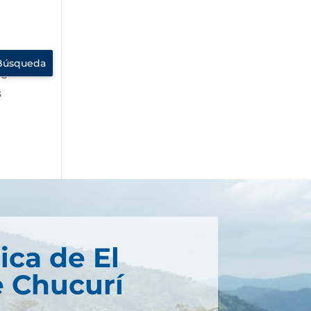
ue
s
ica de El
 Chucurí