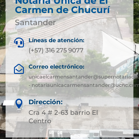
Notaría Única de El
Carmen de Chucurí
Santander
Líneas de atención:

(+57) 316 275 9077
Correo electrónico:

unicaelcarmensantander@supernotariado.
- notariaunicacarmensantander@ucnc.com
Dirección:

Cra 4 # 2-63 barrio El
Centro