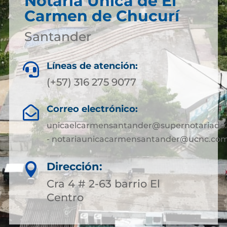
Notaría Única de El
Carmen de Chucurí
Santander
Líneas de atención:

(+57) 316 275 9077
Correo electrónico:

unicaelcarmensantander@supernotariado.
- notariaunicacarmensantander@ucnc.com
Dirección:

Cra 4 # 2-63 barrio El
Centro