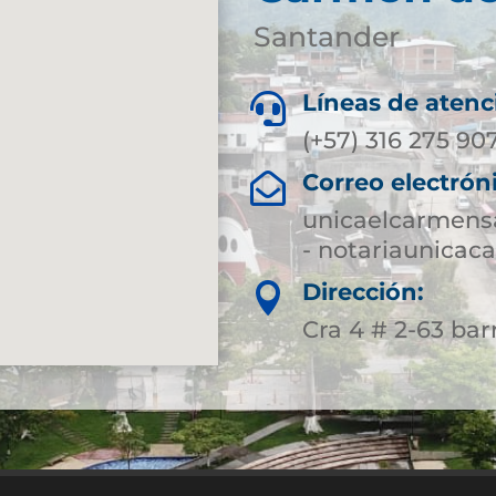
Santander
Líneas de atenc

(+57) 316 275 90
Correo electrón

unicaelcarmens
- notariaunica
Dirección:

Cra 4 # 2-63 bar