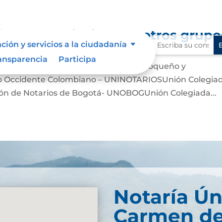
iones, asociaciones y otros grupo
ción y servicios a la ciudadanía
ansparencia
Participa
iano – UCNCUnión del Notariado Antioqueño y
ro Occidente Colombiano – UNINOTARIOSUnión Colegia
n de Notarios de Bogotá- UNOBOGUnión Colegiada...
Notaría Ún
Carmen de