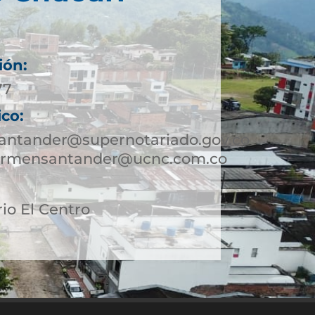
ión:
77
ico:
antander@supernotariado.gov.co
carmensantander@ucnc.com.co
rio El Centro