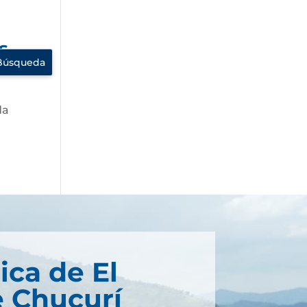
s
da
ica de El
 Chucurí