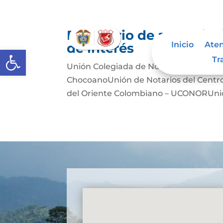
Directorio de agremiac
Inicio
Aten
de interés
Abrir barra de herramientas
Tr
Unión Colegiada de Notariado Colomb
ChocoanoUnión de Notarios del Cent
del Oriente Colombiano – UCONORUnió