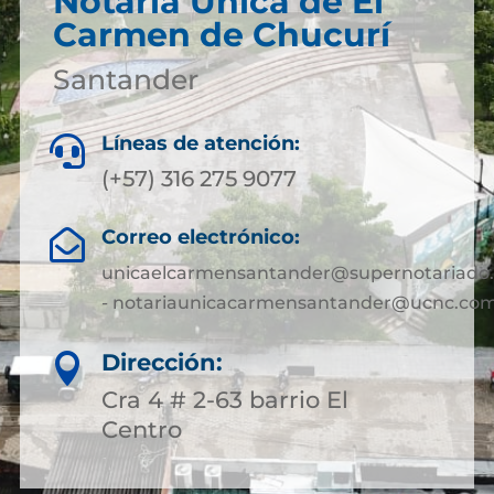
Notaría Única de El
Carmen de Chucurí
Santander
Líneas de atención:

(+57) 316 275 9077
Correo electrónico:

unicaelcarmensantander@supernotariado.
- notariaunicacarmensantander@ucnc.com
Dirección:

Cra 4 # 2-63 barrio El
Centro