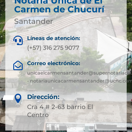
Notaría Única de El
Carmen de Chucurí
Santander
Líneas de atención:

(+57) 316 275 9077
Correo electrónico:

unicaelcarmensantander@supernotariado.
- notariaunicacarmensantander@ucnc.com
Dirección:

Cra 4 # 2-63 barrio El
Centro