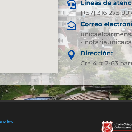
Líneas de atenc

(+57) 316 275 90
Correo electrón

unicaelcarmens
- notariaunica
Dirección:

Cra 4 # 2-63 bar
onales