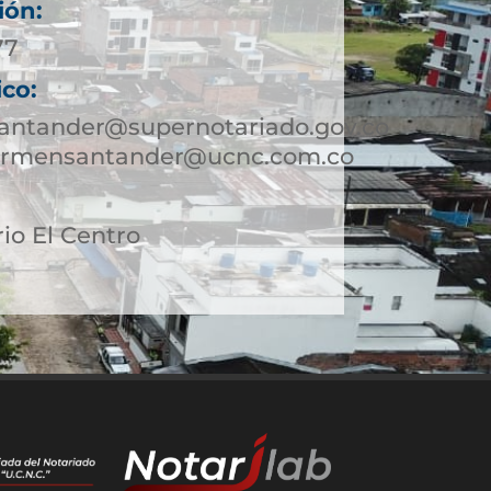
ión:
77
ico:
antander@supernotariado.gov.co
carmensantander@ucnc.com.co
rio El Centro