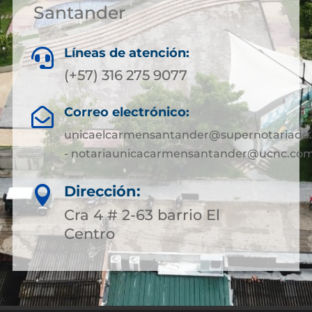
Santander
Líneas de atención:

(+57) 316 275 9077
Correo electrónico:

unicaelcarmensantander@supernotariado.
- notariaunicacarmensantander@ucnc.com
Dirección:

Cra 4 # 2-63 barrio El
Centro