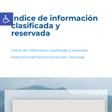
Abrir barra de herramientas
Índice de información
clasificada y
reservada
Indice-de-informacion-clasificada-y-reservada-
NotariaUnicaElCarmenSantander
Descarga