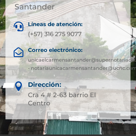
Santander
Líneas de atención:

(+57) 316 275 9077
Correo electrónico:

unicaelcarmensantander@supernotariado.
- notariaunicacarmensantander@ucnc.com
Dirección:

Cra 4 # 2-63 barrio El
Centro