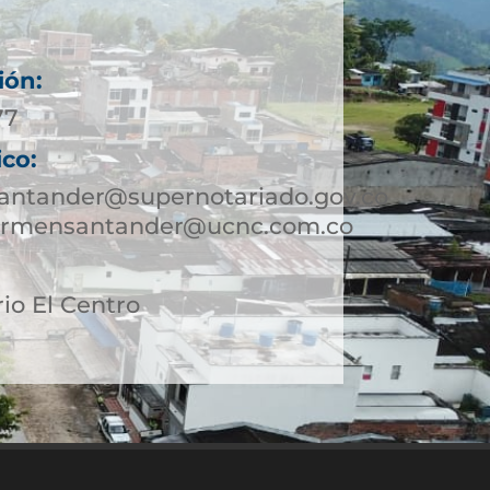
ión:
77
ico:
antander@supernotariado.gov.co
carmensantander@ucnc.com.co
rio El Centro