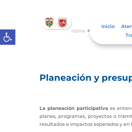
Inicio
Aten
Abrir barra de herramientas
Home
Planeación y pres
9
Tr
Planeación y presup
La planeación participativa
es entend
planes, programas, proyectos o trámi
resultados e impactos esperados y en l