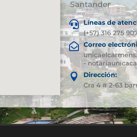
Santander
Líneas de atenc

(+57) 316 275 90
Correo electrón

unicaelcarmens
- notariaunica
Dirección:

Cra 4 # 2-63 bar