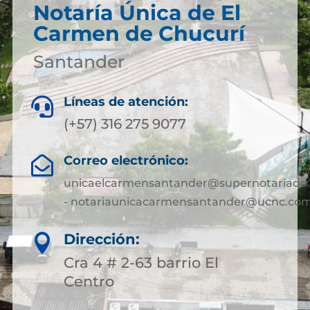
Notaría Única de El
Carmen de Chucurí
Santander
Líneas de atención:

(+57) 316 275 9077
Correo electrónico:

unicaelcarmensantander@supernotariado.
- notariaunicacarmensantander@ucnc.com
Dirección:

Cra 4 # 2-63 barrio El
Centro